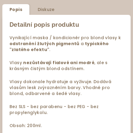
Popis
Diskuze
Detailní popis produktu
Vynikající maska / kondicionér pro blond vlasy k
odstranění žlutých pigmentů
a
typického
"zlatého efektu"
.
Vlasy
nezůstávají fialové ani modré
, ale s
krásným čistým blond odstínem.
Vlasy dokonale hydratuje a vyživuje. Dodává
vlasům lesk zvýrazněním barvy. Vhodné pro
blond, odbarvené a šedé vlasy.
Bez SLS - bez parabenu - bez PEG - bez
propylenglykolu.
Obsah: 200ml.