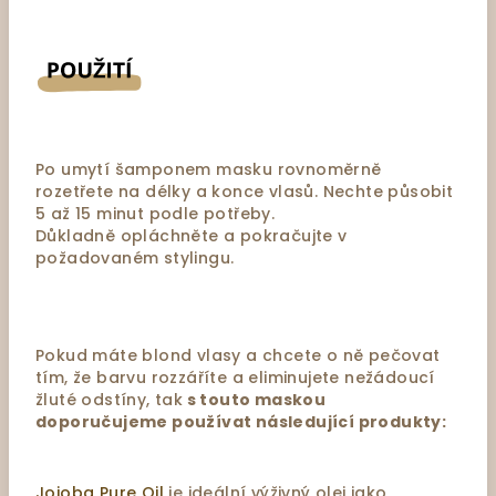
Po umytí šamponem masku rovnoměrně
rozetřete na délky a konce vlasů. Nechte působit
5 až 15 minut podle potřeby.
Důkladně opláchněte a pokračujte v
požadovaném stylingu.
Pokud máte blond vlasy a chcete o ně pečovat
tím, že barvu rozzáříte a eliminujete nežádoucí
žluté odstíny, tak
s touto maskou
doporučujeme používat následující produkty:
Jojoba Pure Oil
je ideální výživný olej jako