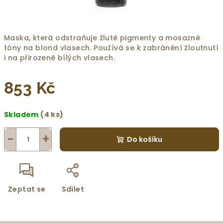
Maska, která odstraňuje žluté pigmenty a mosazné
tóny na blond vlasech. Používá se k zabránění žloutnutí
i na přirozeně bílých vlasech.
853 Kč
Měrná
Skladem
(4 ks)
cena:
−
+
Do košíku
Zeptat se
Sdílet