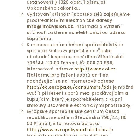
ustanovení § 1826 odst. 1 písm. e)
Občanského zákoníku.
Vyřizování stížností spotřebitelů zajišťujeme
prostřednictvím elektronické adresy
info@limavision.cz
. Informaci o vyřízení
stížnosti zašleme na elektronickou adresu
kupujícího.
K mimosoudnímu řešení spotřebitelských
sporů ze Smlouvy je příslušná Česká
obchodní inspekce, se sídlem Štěpánská
796/44, 110 00 Praha 1, IČ: 000 20 869,
internetová adresa:
http://www.coi.cz
.
Platformu pro řešení sporů on-line
nacházející se na internetové adrese
http://ec.europa.eu/consumers/odr
je možné
využít při řešení sporů mezi prodávajícím a
kupujícím, který je spotřebitelem, z kupní
smlouvy uzavřené elektronickými prostředky.
Evropské spotřebitelské centrum Česká
republika, se sídlem Štěpánská 796/44, 110
00 Praha 1, internetová adresa:
http://www.evropskyspotrebitel.cz
je
kontaktním místem podle Nařízení