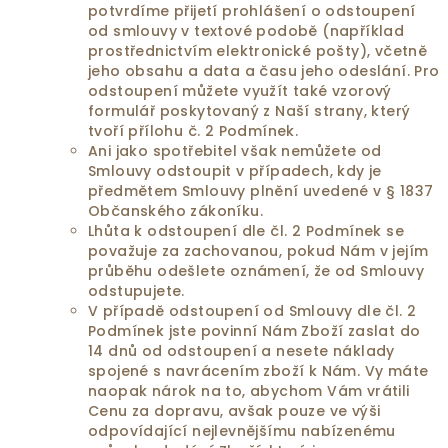
potvrdíme přijetí prohlášení o odstoupení
od smlouvy v textové podobě (například
prostřednictvím elektronické pošty), včetně
jeho obsahu a data a času jeho odeslání. Pro
odstoupení můžete využít také vzorový
formulář poskytovaný z Naší strany, který
tvoří přílohu č. 2 Podmínek.
Ani jako spotřebitel však nemůžete od
Smlouvy odstoupit v případech, kdy je
předmětem Smlouvy plnění uvedené v § 1837
Občanského zákoníku.
Lhůta k odstoupení dle čl. 2 Podmínek se
považuje za zachovanou, pokud Nám v jejím
průběhu odešlete oznámení, že od Smlouvy
odstupujete.
V případě odstoupení od Smlouvy dle čl. 2
Podmínek jste povinní Nám Zboží zaslat do
14 dnů od odstoupení a nesete náklady
spojené s navrácením zboží k Nám. Vy máte
naopak nárok na to, abychom Vám vrátili
Cenu za dopravu, avšak pouze ve výši
odpovídající nejlevnějšímu nabízenému