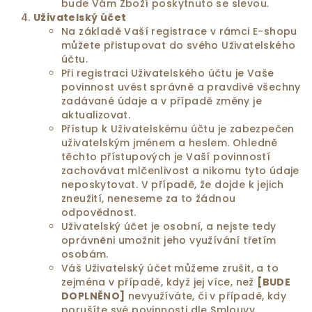
bude Vám Zboží poskytnuto se slevou.
Uživatelský
účet
Na základě Vaší registrace v rámci E-shopu
můžete přistupovat do svého Uživatelského
účtu.
Při registraci Uživatelského účtu je Vaše
povinnost uvést správně a pravdivě všechny
zadávané údaje a v případě změny je
aktualizovat.
Přístup k Uživatelskému účtu je zabezpečen
uživatelským jménem a heslem. Ohledně
těchto přístupových je Vaší povinností
zachovávat mlčenlivost a nikomu tyto údaje
neposkytovat. V případě, že dojde k jejich
zneužití, neneseme za to žádnou
odpovědnost.
Uživatelský účet je osobní, a nejste tedy
oprávněni umožnit jeho využívání třetím
osobám.
Váš Uživatelský účet můžeme zrušit, a to
zejména v případě, když jej více, než
[BUDE
DOPLNĚNO]
nevyužíváte, či v případě, kdy
porušíte své povinnosti dle Smlouvy.