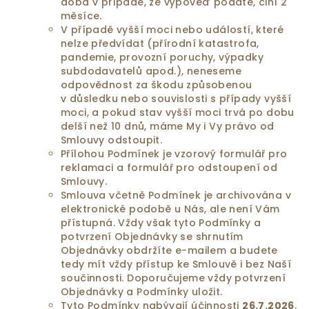
doba v případě, že výpověď podáte, činí 2
měsíce.
V případě vyšší moci nebo událostí, které
nelze předvídat (přírodní katastrofa,
pandemie, provozní poruchy, výpadky
subdodavatelů apod.), neneseme
odpovědnost za škodu způsobenou
v důsledku nebo souvislosti s případy vyšší
moci, a pokud stav vyšší moci trvá po dobu
delší než 10 dnů, máme My i Vy právo od
Smlouvy odstoupit.
Přílohou Podmínek je vzorový formulář pro
reklamaci a formulář pro odstoupení od
Smlouvy.
Smlouva včetně Podmínek je archivována v
elektronické podobě u Nás, ale není Vám
přístupná. Vždy však tyto Podmínky a
potvrzení Objednávky se shrnutím
Objednávky obdržíte e-mailem a budete
tedy mít vždy přístup ke Smlouvě i bez Naší
součinnosti. Doporučujeme vždy potvrzení
Objednávky a Podmínky uložit.
Tyto Podmínky nabývají účinnosti
26.7.2026
.