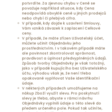
potvrdíte. Za zjevnou chybu v Ceně se
považuje například situace, kdy Cena
neodpovídá obvyklé ceně u jiných prodejců
nebo chybí či přebývá cifra.
V případě, kdy dojde k uzavření Smlouvy,
Vám vzniká závazek k zaplacení Celkové
ceny.
V případě, že máte zřízen Uživatelský účet,
můžete učinit Objednávku jeho
prostřednictvím. I v takovém případě máte
ale povinnost zkontrolovat správnost,
pravdivost a úplnost předvyplněných údajů.
Způsob tvorby Objednávky je však totožný,
jako v případě kupujícího bez Uživatelského
účtu, výhodou však je, že není třeba
opakovaně vyplňovat Vaše identifikační
údaje.
V některých případech umožňujeme na
nákup Zboží využít slevu. Pro poskytnutí
slevy je třeba, abyste v rámci návrhu
Objednávky vyplnili údaje o této slevě do
předem určeného pole. Pokud tak učiníte,