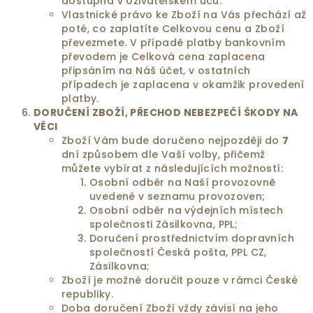
dostupná v Uživatelském úču.
Vlastnické právo ke Zboží na Vás přechází až
poté, co zaplatíte Celkovou cenu a Zboží
převezmete. V případě platby bankovním
převodem je Celková cena zaplacena
připsáním na Náš účet, v ostatních
případech je zaplacena v okamžik provedení
platby.
DORUČENÍ
ZBOŽÍ, PŘECHOD NEBEZPEČÍ ŠKODY NA
VĚCI
Zboží Vám bude doručeno nejpozději do
7
dní způsobem dle Vaší volby, přičemž
můžete vybírat z následujících možností:
Osobní odběr na Naší provozovně
uvedené v seznamu provozoven;
Osobní odběr na výdejních místech
společnosti Zásilkovna, PPL;
Doručení prostřednictvím dopravních
společností Česká pošta, PPL CZ,
Zásilkovna;
Zboží je možné doručit pouze v rámci České
republiky.
Doba doručení Zboží vždy závisí na jeho