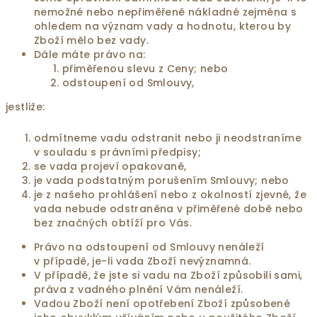
nemožné nebo nepřiměřeně nákladné zejména s
ohledem na význam vady a hodnotu, kterou by
Zboží mělo bez vady.
Dále máte právo na:
přiměřenou slevu z Ceny; nebo
odstoupení od Smlouvy,
jestliže:
odmítneme vadu odstranit nebo ji neodstraníme
v souladu s právními předpisy;
se vada projeví opakovaně,
je vada podstatným porušením Smlouvy; nebo
je z našeho prohlášení nebo z okolností zjevné, že
vada nebude odstraněna v přiměřené době nebo
bez značných obtíží pro Vás.
Právo na odstoupení od Smlouvy nenáleží
v případě, je-li vada Zboží nevýznamná.
V případě, že jste si vadu na Zboží způsobili sami,
práva z vadného plnění Vám nenáleží.
Vadou Zboží není opotřebení Zboží způsobené