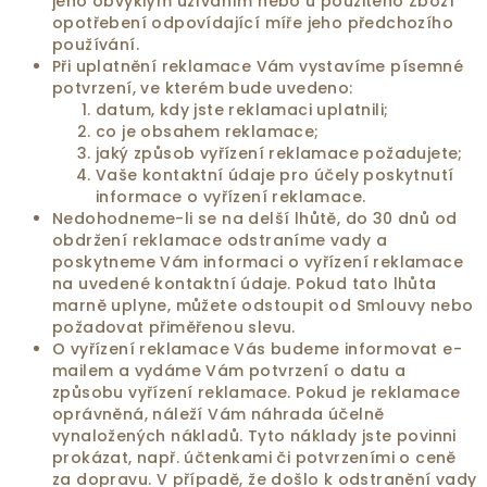
jeho obvyklým užíváním nebo u použitého Zboží
opotřebení odpovídající míře jeho předchozího
používání.
Při uplatnění reklamace Vám vystavíme písemné
potvrzení, ve kterém bude uvedeno:
datum, kdy jste reklamaci uplatnili;
co je obsahem reklamace;
jaký způsob vyřízení reklamace požadujete;
Vaše kontaktní údaje pro účely poskytnutí
informace o vyřízení reklamace.
Nedohodneme-li se na delší lhůtě, do 30 dnů od
obdržení reklamace odstraníme vady a
poskytneme Vám informaci o vyřízení reklamace
na uvedené kontaktní údaje. Pokud tato lhůta
marně uplyne, můžete odstoupit od Smlouvy nebo
požadovat přiměřenou slevu.
O vyřízení reklamace Vás budeme informovat e-
mailem a vydáme Vám potvrzení o datu a
způsobu vyřízení reklamace. Pokud je reklamace
oprávněná, náleží Vám náhrada účelně
vynaložených nákladů. Tyto náklady jste povinni
prokázat, např. účtenkami či potvrzeními o ceně
za dopravu. V případě, že došlo k odstranění vady