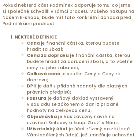
Pokud některá část Podmínek odporuje tomu, co jsme
si společně schválili v rámci procesu Vašeho nákupu na
Našem E-shopu, bude mít tato konkrétní dohoda před
Podmínkami přednost.
NĚKTERÉ DEFINICE
Cena
je finanční částka, kterou budete
hradit za Zboží;
Cena za dopravu
je finanční částka, kterou
budete hradit za doručení Zboží, a to včetně
ceny za jeho zabalení;
Celková cena
je součet Ceny a Ceny za
dopravu;
DPH
je daň z přidané hodnoty dle platných
právních předpisů;
Faktura
je daňový doklad vystavený
v souladu se zákonem o dani z přidané
hodnoty na Celkovou cenu;
Objednávka
je Váš závazný návrh na
uzavření Smlouvy o koupi Zboží s Námi;
Uživatelský účet
je účet zřízený na základě
Vámi sdělených údajů, jež umožňuje uchování