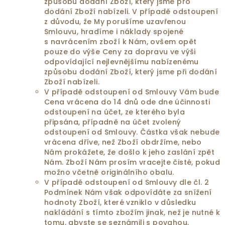
způsobu dodání Zboží, který jsme pro
dodání Zboží nabízeli. V případě odstoupení
z důvodu, že My porušíme uzavřenou
Smlouvu, hradíme i náklady spojené
s navrácením zboží k Nám, ovšem opět
pouze do výše Ceny za dopravu ve výši
odpovídající nejlevnějšímu nabízenému
způsobu dodání Zboží, který jsme při dodání
Zboží nabízeli.
V případě odstoupení od Smlouvy Vám bude
Cena vrácena do 14 dnů ode dne účinnosti
odstoupení na účet, ze kterého byla
připsána, případně na účet zvolený
odstoupení od Smlouvy. Částka však nebude
vrácena dříve, než Zboží obdržíme, nebo
Nám prokážete, že došlo k jeho zaslání zpět
Nám. Zboží Nám prosím vracejte čisté, pokud
možno včetně originálního obalu.
V případě odstoupení od Smlouvy dle čl. 2
Podmínek Nám však odpovídáte za snížení
hodnoty Zboží, které vzniklo v důsledku
nakládání s tímto zbožím jinak, než je nutné k
tomu, abyste se seznámili s povahou,