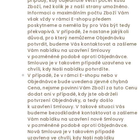
případy, kdy objednáte větší počet kusů
Zboží, než kolik je z naší strany umožněno.
Informaci o maximálním počtu Zboží Vám
však vždy v rámci E-shopu předem
poskytneme a neměla by pro Vás být tedy
překvapivá. V případě, že nastane jakýkoli
důvod, pro který nemůžeme Objednávku
potvrdit, budeme Vás kontaktovat a zašleme
Vám nabídku na uzavření Smlouvy
v pozměněné podobě oproti Objednávce.
Smlouva je v takovém případě uzavřena ve
chvíli, kdy Naši nabídku potvrdíte.
V případě, že v rámci E-shopu nebo v
Objednávce bude uvedena zjevně chybná
Cena, nejsme povinni Vám Zboží za tuto Cenu
dodat ani v případě, kdy jste obdrželi
potvrzení Objednávky, a tedy došlo
k uzavření Smlouvy. V takové situaci Vás
budeme bezodkladně kontaktovat a zašleme
Vám nabídku na uzavření nové Smlouvy
v pozměněné podobě oproti Objednávce.
Nová Smlouva je v takovém případě
uzavřena ve chvíli, kdy Naši nabídku