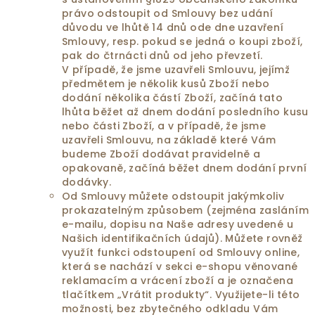
právo odstoupit od Smlouvy bez udání
důvodu ve lhůtě 14 dnů ode dne uzavření
Smlouvy, resp. pokud se jedná o koupi zboží,
pak do čtrnácti dnů od jeho převzetí.
V případě, že jsme uzavřeli Smlouvu, jejímž
předmětem je několik kusů Zboží nebo
dodání několika částí Zboží, začíná tato
lhůta běžet až dnem dodání posledního kusu
nebo části Zboží, a v případě, že jsme
uzavřeli Smlouvu, na základě které Vám
budeme Zboží dodávat pravidelně a
opakovaně, začíná běžet dnem dodání první
dodávky.
Od Smlouvy můžete odstoupit jakýmkoliv
prokazatelným způsobem (zejména zasláním
e-mailu, dopisu na Naše adresy uvedené u
Našich identifikačních údajů). Můžete rovněž
využít funkci odstoupení od Smlouvy online,
která se nachází v sekci e-shopu věnované
reklamacím a vrácení zboží a je označena
tlačítkem „Vrátit produkty“. Využijete-li této
možnosti, bez zbytečného odkladu Vám