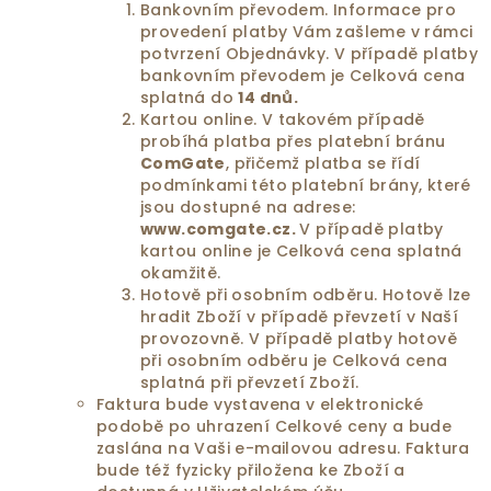
Bankovním převodem. Informace pro
provedení platby Vám zašleme v rámci
potvrzení Objednávky. V případě platby
bankovním převodem je Celková cena
splatná do
14 dnů.
Kartou online. V takovém případě
probíhá platba přes platební bránu
ComGate
, přičemž platba se řídí
podmínkami této platební brány, které
jsou dostupné na adrese:
www.comgate.cz.
V případě platby
kartou online je Celková cena splatná
okamžitě.
Hotově při osobním odběru. Hotově lze
hradit Zboží v případě převzetí v Naší
provozovně. V případě platby hotově
při osobním odběru je Celková cena
splatná při převzetí Zboží.
Faktura bude vystavena v elektronické
podobě po uhrazení Celkové ceny a bude
zaslána na Vaši e-mailovou adresu. Faktura
bude též fyzicky přiložena ke Zboží a