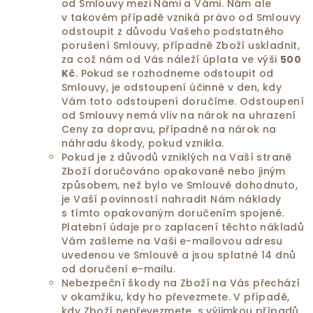
od Smlouvy mezi Námi a Vámi. Nám ale
v takovém případě vzniká právo od Smlouvy
odstoupit z důvodu Vašeho podstatného
porušení Smlouvy, případně Zboží uskladnit,
za což nám od Vás náleží úplata ve výši
500
Kč
. Pokud se rozhodneme odstoupit od
Smlouvy, je odstoupení účinné v den, kdy
Vám toto odstoupení doručíme. Odstoupení
od Smlouvy nemá vliv na nárok na uhrazení
Ceny za dopravu, případně na nárok na
náhradu škody, pokud vznikla.
Pokud je z důvodů vzniklých na Vaší straně
Zboží doručováno opakovaně nebo jiným
způsobem, než bylo ve Smlouvě dohodnuto,
je Vaší povinností nahradit Nám náklady
s tímto opakovaným doručením spojené.
Platební údaje pro zaplacení těchto nákladů
Vám zašleme na Vaši e-mailovou adresu
uvedenou ve Smlouvě a jsou splatné 14 dnů
od doručení e-mailu.
Nebezpeční škody na Zboží na Vás přechází
v okamžiku, kdy ho převezmete. V případě,
kdy Zboží nepřevezmete, s výjimkou případů