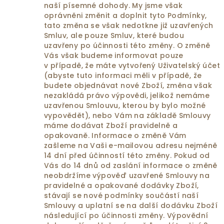
naší písemné dohody. My jsme však
oprávněni změnit a doplnit tyto Podmínky,
tato změna se však nedotkne již uzavřených
Smluv, ale pouze Smluv, které budou
uzavřeny po účinnosti této změny. O změně
Vás však budeme informovat pouze
v případě, že máte vytvořený Uživatelský účet
(abyste tuto informaci měli v případě, že
budete objednávat nové Zboží, změna však
nezakládá právo výpovědi, jelikož nemáme
uzavřenou Smlouvu, kterou by bylo možné
vypovědět), nebo Vám na základě Smlouvy
máme dodávat Zboží pravidelně a
opakovaně. Informace o změně Vám
zašleme na Vaši e-mailovou adresu nejméně
14 dní před účinností této změny. Pokud od
Vás do 14 dnů od zaslání informace o změně
neobdržíme výpověď uzavřené Smlouvy na
pravidelné a opakované dodávky Zboží,
stávají se nové podmínky součástí naší
Smlouvy a uplatní se na další dodávku Zboží
následující po účinnosti změny. Výpovědní