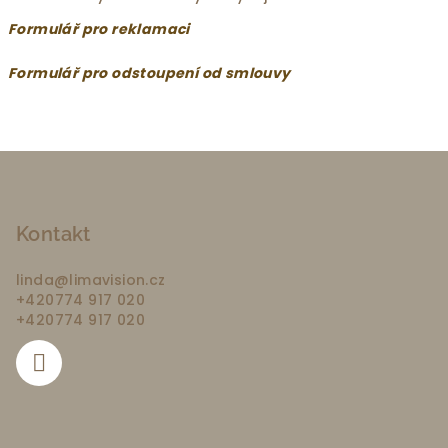
Formulář pro reklamaci
Formulář pro odstoupení od smlouvy
Z
á
p
Kontakt
a
t
linda
@
limavision.cz
í
+420774 917 020
+420774 917 020