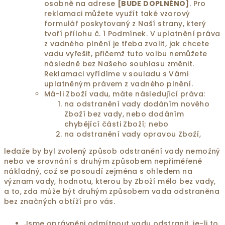
osobně na adrese
[BUDE DOPLNĚNO]
. Pro
reklamaci můžete využít také vzorový
formulář poskytovaný z Naší strany, který
tvoří přílohu č. 1 Podmínek. V uplatnění práva
z vadného plnění je třeba zvolit, jak chcete
vadu vyřešit, přičemž tuto volbu nemůžete
následně bez Našeho souhlasu změnit.
Reklamaci vyřídíme v souladu s Vámi
uplatněným právem z vadného plnění.
Má-li Zboží vadu, máte následující práva:
na odstranění vady dodáním nového
Zboží bez vady, nebo dodáním
chybějící části Zboží; nebo
na odstranění vady opravou Zboží,
ledaže by byl zvolený způsob odstranění vady nemožný
nebo ve srovnání s druhým způsobem nepřiměřeně
nákladný, což se posoudí zejména s ohledem na
význam vady, hodnotu, kterou by Zboží mělo bez vady,
a to, zda může být druhým způsobem vada odstraněna
bez značných obtíží pro vás.
Jsme oprávněni odmítnout vadu odstranit, je-li to