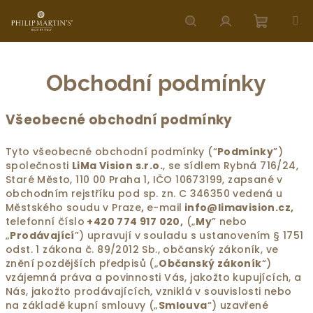
Přejít
na
obsah
Nákupn
Hledat
Přihlášení
Obchodní podmínky
košík
Všeobecné obchodní podmínky
Tyto všeobecné obchodní podmínky (“
Podmínky
”)
společnosti
LiMa Vision s.r.o.
, se sídlem
Rybná 716/24,
Staré Město, 110 00 Praha 1
, IČO
10673199
, zapsané v
obchodním rejstříku pod sp. zn.
C 346350 vedená u
Městského soudu v Praze
,
e-mail
info@limavision.cz,
telefonní číslo
+420 774 917 020,
(„
My
” nebo
„
Prodávající
”) upravují v souladu s ustanovením § 1751
odst. 1 zákona č. 89/2012 Sb., občanský zákoník, ve
znění pozdějších předpisů („
Občanský zákoník
“)
vzájemná práva a povinnosti Vás, jakožto kupujících, a
Nás, jakožto prodávajících, vzniklá v souvislosti nebo
na základě kupní smlouvy („
Smlouva
“) uzavřené