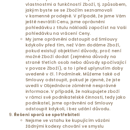
vlastnostmi a funkčností Zboží, tj. způsobem,
jakým byste se se Zbožím seznamovali
v kamenné prodejně. V případě, že jsme Vám
ještě nevrátili Cenu, jsme oprávněni
pohledávku z titulu nákladů započíst na Vaši
pohledávku na vrácení Ceny.
My jsme oprávněni odstoupit od Smlouvy
kdykoliv před tím, než Vám dodáme Zboží,
pokud existují objektivní důvody, proč není
možné Zboží dodat (zejména důvody na
straně třetích osob nebo důvody spočívající
v povaze Zboží), a to i před uplynutím doby
uvedené v čl. 1 Podmínek. Můžeme také od
Smlouvy odstoupit, pokud je zjevné, že jste
uvedli v Objednávce záměrně nesprávné
informace. V případě, že nakupujete zboží
v rámci své podnikatelské činnosti, tedy jako
podnikatel, jsme oprávněni od Smlouvy
odstoupit kdykoli, i bez udání důvodu.
Řešení sporů se spotřebiteli
Nejsme ve vztahu ke kupujícím vázáni
žádnými kodexy chování ve smyslu