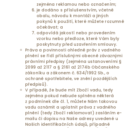
zejména reklamou nebo označením;
je dodáno s příslušenstvím, včetně
obalu, návodu k montáži a jiných
pokynů k použití, které můžete rozumně
očekávat; a
odpovídá jakostí nebo provedením
vzorku nebo předloze, které Vám byly
poskytnuty před uzavřením smlouvy.
Práva a povinnosti ohledně práv z vadného
plnění se řídí příslušnými obecně závaznými
právními předpisy (zejména ustanoveními §
2099 až 2117 a § 2161 až 2174b Občanského
zákoníku a zákonem č. 634/1992 Sb., o
ochraně spotřebitele, ve znění pozdějších
předpisů).
V případě, že bude mít Zboží vadu, tedy
zejména pokud nebude splněna některá
z podmínek dle čl. 1, můžete Nám takovou
vadu oznámit a uplatnit práva z vadného
plnění (tedy Zboží reklamovat) zasláním e-
mailu či dopisu na Naše adresy uvedené u
Našich identifikačních údajů, případně