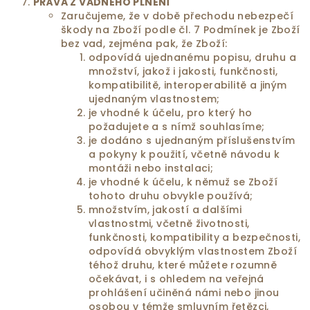
PRÁVA
Z VADNÉHO PLNĚNÍ
Zaručujeme, že v době přechodu nebezpečí
škody na Zboží podle čl. 7 Podmínek je Zboží
bez vad, zejména pak, že Zboží:
odpovídá ujednanému popisu, druhu a
množství, jakož i jakosti, funkčnosti,
kompatibilitě, interoperabilitě a jiným
ujednaným vlastnostem;
je vhodné k účelu, pro který ho
požadujete a s nímž souhlasíme;
je dodáno s ujednaným příslušenstvím
a pokyny k použití, včetně návodu k
montáži nebo instalaci;
je vhodné k účelu, k němuž se Zboží
tohoto druhu obvykle používá;
množstvím, jakostí a dalšími
vlastnostmi, včetně životnosti,
funkčnosti, kompatibility a bezpečnosti,
odpovídá obvyklým vlastnostem Zboží
téhož druhu, které můžete rozumně
očekávat, i s ohledem na veřejná
prohlášení učiněná námi nebo jinou
osobou v témže smluvním řetězci,