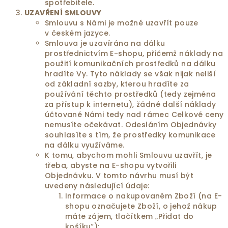
spotřebitele.
UZAVŘENÍ SMLOUVY
Smlouvu s Námi je možné uzavřít pouze
v českém jazyce.
Smlouva je uzavírána na dálku
prostřednictvím E-shopu, přičemž náklady na
použití komunikačních prostředků na dálku
hradíte Vy. Tyto náklady se však nijak neliší
od základní sazby, kterou hradíte za
používání těchto prostředků (tedy zejména
za přístup k internetu), žádné další náklady
účtované Námi tedy nad rámec Celkové ceny
nemusíte očekávat. Odesláním Objednávky
souhlasíte s tím, že prostředky komunikace
na dálku využíváme.
K tomu, abychom mohli Smlouvu uzavřít, je
třeba, abyste na E-shopu vytvořili
Objednávku. V tomto návrhu musí být
uvedeny následující údaje:
Informace o nakupovaném Zboží (na E-
shopu označujete Zboží, o jehož nákup
máte zájem, tlačítkem „Přidat do
košíku“);