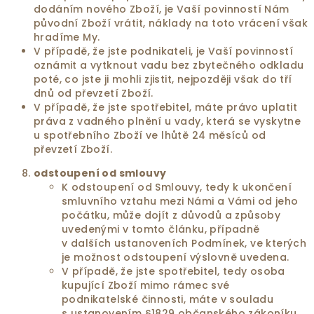
dodáním nového Zboží, je Vaší povinností Nám
původní Zboží vrátit, náklady na toto vrácení však
hradíme My.
V případě, že jste podnikateli, je Vaší povinností
oznámit a vytknout vadu bez zbytečného odkladu
poté, co jste ji mohli zjistit, nejpozději však do tří
dnů od převzetí Zboží.
V případě, že jste spotřebitel, máte právo uplatit
práva z vadného plnění u vady, která se vyskytne
u spotřebního Zboží ve lhůtě 24 měsíců od
převzetí Zboží.
odstoupení od smlouvy
K odstoupení od Smlouvy, tedy k ukončení
smluvního vztahu mezi Námi a Vámi od jeho
počátku, může dojít z důvodů a způsoby
uvedenými v tomto článku, případně
v dalších ustanoveních Podmínek, ve kterých
je možnost odstoupení výslovně uvedena.
V případě, že jste spotřebitel, tedy osoba
kupující Zboží mimo rámec své
podnikatelské činnosti, máte v souladu
s ustanovením §1829 občanského zákoníku