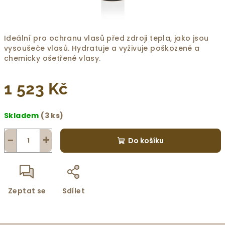
Ideální pro ochranu vlasů před zdroji tepla, jako jsou
vysoušeče vlasů. Hydratuje a vyživuje poškozené a
chemicky ošetřené vlasy.
1 523 Kč
Měrná
Skladem
(3 ks)
cena:
−
+
Do košíku
Zeptat se
Sdílet