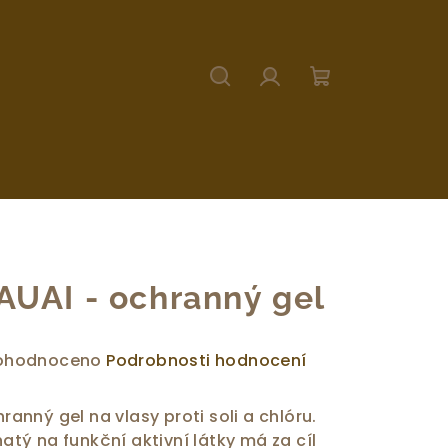
Hledat
Přihlášení
Nákupní
košík
AUAI - ochranný gel
ůměrné
ohodnoceno
Podrobnosti hodnocení
dnocení
duktu
ranný gel na vlasy proti soli a chlóru.
atý na funkční aktivní látky má za cíl