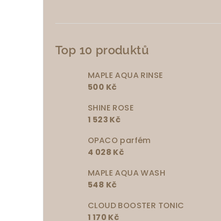
Top 10 produktů
MAPLE AQUA RINSE
500 Kč
SHINE ROSE
1 523 Kč
OPACO parfém
4 028 Kč
MAPLE AQUA WASH
548 Kč
CLOUD BOOSTER TONIC
1 170 Kč