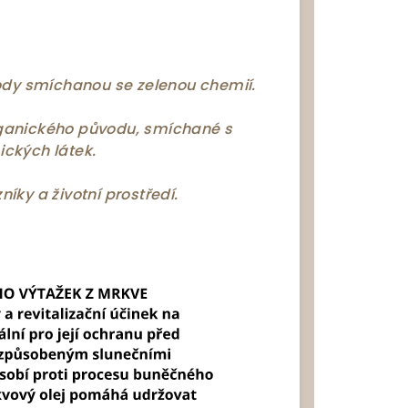
rody smíchanou se zelenou chemií.
rganického původu, smíchané s
ckých látek.
íky a životní prostředí.