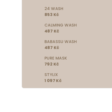
24 WASH
853 Kč
CALMING WASH
487 Kč
BABASSU WASH
487 Kč
PURE MASK
792 Kč
STYLIX
1 097 Kč