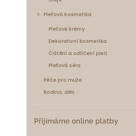
Pleťová kosmetika
Pleťové krémy
Dekorativní kosmetika
Čištění a odlíčení pleti
Pleťová séra
Péče pro muže
Rodina, děti
Přijímáme online platby