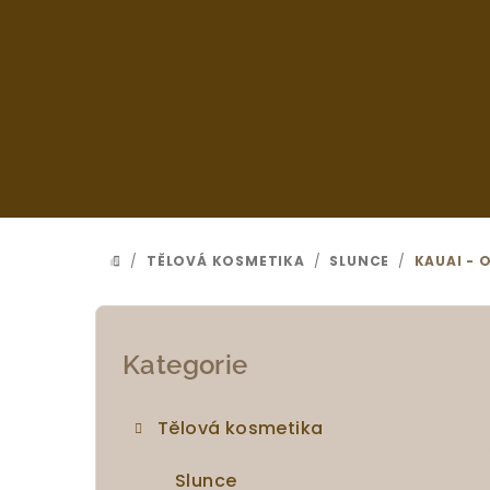
Přejít
na
obsah
/
TĚLOVÁ KOSMETIKA
/
SLUNCE
/
KAUAI - 
DOMŮ
P
o
Přeskočit
Kategorie
kategorie
s
Tělová kosmetika
t
Slunce