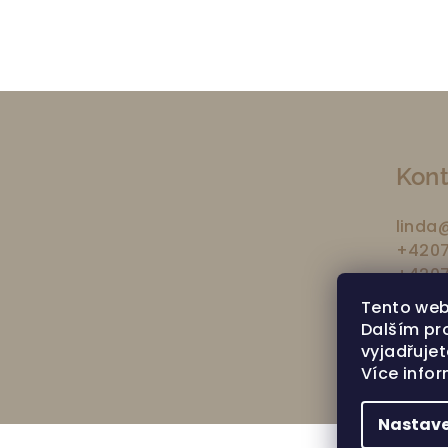
Z
á
Kont
p
a
linda
+4207
t
+4207
í
Tento web
Dalším pr
vyjadřujet
Více info
Nastave