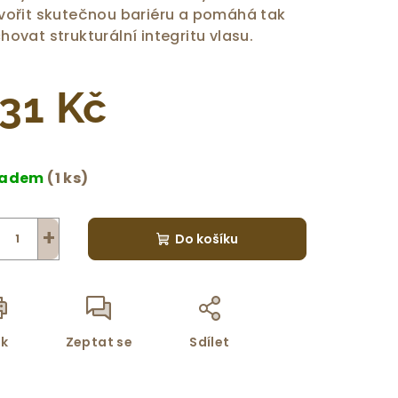
vořit skutečnou bariéru a pomáhá tak
hovat strukturální integritu vlasu.
zdiček.
31 Kč
rná
a:
ladem
(1 ks)
+
Do košíku
sk
Zeptat se
Sdílet