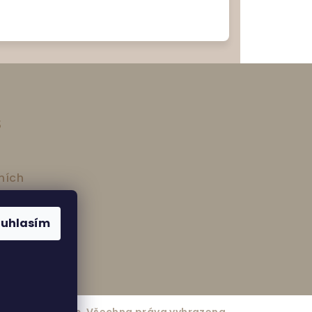
s
ních
ouhlasím
lness