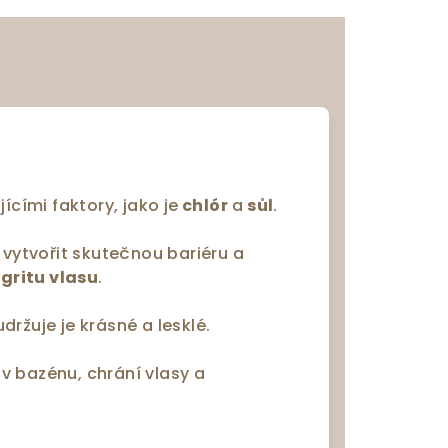
ícími faktory, jako je
chlór
a
sůl
.
 vytvořit skutečnou bariéru a
gritu vlasu
.
ržuje je krásné a lesklé.
v bazénu, chrání vlasy a