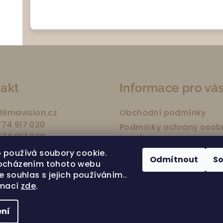
akt
Informace pro vá
@
limavision.cz
Obchodní podmínky
74 917 020
Podmínky ochrany osob
74 917 020
údajů
 používá soubory cookie.
Moje objednávka
Odmítnout
S
ocházením tohoto webu
Partnerské salony a wel
e souhlas s jejich používáním..
Kontakty
rmací
zde
.
ní